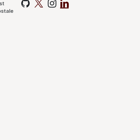
st
ostale