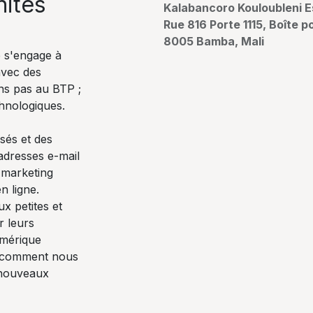
nités
Kalabancoro Kouloubleni E
Rue 816 Porte 1115, Boîte p
8005 Bamba, Mali
 s'engage à
avec des
ns pas au BTP ;
hnologiques.
sés et des
 adresses e-mail
l marketing
n ligne.
x petites et
r leurs
mérique
z comment nous
 nouveaux