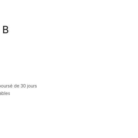
 B
mboursé de 30 jours
rables