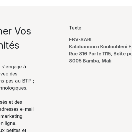
Texte
mer Vos
EBV-SARL
nités
Kalabancoro Kouloubleni E
Rue 816 Porte 1115, Boîte p
8005 Bamba, Mali
 s'engage à
avec des
ns pas au BTP ;
hnologiques.
sés et des
 adresses e-mail
l marketing
n ligne.
x petites et