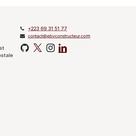
+223 69 31 51 77
m
contact@ebvconstructeur.co
st
ostale