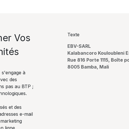
Texte
mer Vos
EBV-SARL
nités
Kalabancoro Kouloubleni E
Rue 816 Porte 1115, Boîte p
8005 Bamba, Mali
 s'engage à
avec des
ns pas au BTP ;
hnologiques.
sés et des
 adresses e-mail
l marketing
n ligne.