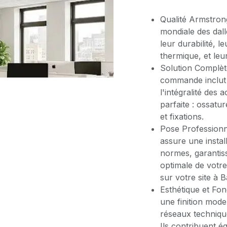
Qualité Armstron
mondiale des dal
leur durabilité, l
thermique, et leu
Solution Complèt
commande inclut l
l'intégralité des 
parfaite : ossatur
et fixations.
Pose Professionn
assure une instal
normes, garantis
optimale de votr
sur votre site à 
Esthétique et Fon
une finition mode
réseaux techniqu
Ils contribuent é