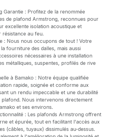
g Garantie : Profitez de la renommée
les de plafond Armstrong, reconnues pour
eur excellente isolation acoustique et
r résistance au feu.
e : Nous nous occupons de tout ! Votre
a fourniture des dalles, mais aussi
accessoires nécessaires à une installation
es métalliques, suspentes, profilés de rive
elle à Bamako : Notre équipe qualifiée
lation rapide, soignée et conforme aux
sant un rendu impeccable et une durabilité
e plafond. Nous intervenons directement
Bamako et ses environs.
ctionnalité : Les plafonds Armstrong offrent
rne et épurée, tout en facilitant l'accès aux
es (câbles, tuyaux) dissimulés au-dessus.
galement à l'amélioration de la luminosité et