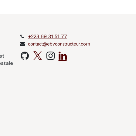
+223 69 31 51 77
m
contact@ebvconstructeur.co
st
ostale