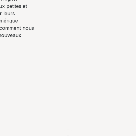
x petites et
r leurs
mérique
z comment nous
 nouveaux