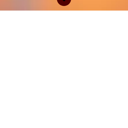
Vendez Votre Bien Immobilier
Rapidement : Inscription Simple
et Gratuite !
Libérez le potentiel de votre bien immobilier !
Rejoignez notre plateforme et attirez des
acheteurs prêts à investir. Inscription rapide pour
une vente réussie en un clin d'œil !
Votre nom
*
Numéro de téléphone