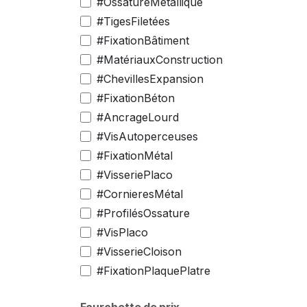
#OssatureMétallique
#TigesFiletées
#FixationBâtiment
#MatériauxConstruction
#ChevillesExpansion
#FixationBéton
#AncrageLourd
#VisAutoperceuses
#FixationMétal
#VisseriePlaco
#CornieresMétal
#ProfilésOssature
#VisPlaco
#VisserieCloison
#FixationPlaquePlatre