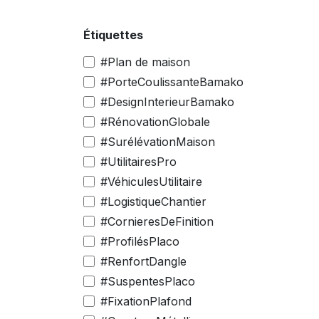
Se rendre au contenu
Étiquettes
#Plan de maison
#PorteCoulissanteBamako
#DesignInterieurBamako
#RénovationGlobale
#SurélévationMaison
#UtilitairesPro
#VéhiculesUtilitaire
#LogistiqueChantier
#CornieresDeFinition
#ProfilésPlaco
#RenfortDangle
#SuspentesPlaco
#FixationPlafond